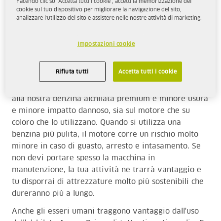
Facendo clic su "Accetta tutti i cookie", accetti la memorizzazione dei
cookie sul tuo dispositivo per migliorare la navigazione del sito,
analizzare l'utilizzo del sito e assistere nelle nostre attività di marketing.
Quando riempi il tuo piccolo motore con Aspen, si
avvia sempre, anche se è rimasto inattivo per mesi.
Impostazioni cookie
Riempire il motore con l'alchilato Aspen significa
anche avere un motore più pulito che non si intasa, il
che rende il tuo lavoro più facile.
Rifiuta tutti
Accetta tutti i cookie
In effetti, uno dei principali vantaggi del passaggio
alla nostra benzina alchilata premium è minore usura
e minore impatto dannoso, sia sul motore che su
coloro che lo utilizzano. Quando si utilizza una
benzina più pulita, il motore corre un rischio molto
minore in caso di guasto, arresto e intasamento. Se
non devi portare spesso la macchina in
manutenzione, la tua attività ne trarrà vantaggio e
tu disporrai di attrezzature molto più sostenibili che
dureranno più a lungo.
Anche gli esseri umani traggono vantaggio dall'uso