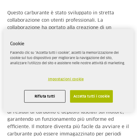
Questo carburante è stato sviluppato in stretta
collaborazione con utenti professionali. La
collaborazione ha portato alla creazione di un
combustibile con il minimo impatto ambientale
possibile e un ambiente di lavoro notevolmente
Cookie
migliore per gli utenti stessi.
Facendo clic su "Accetta tutti i cookie", accetti la memorizzazione dei
cookie sul tuo dispositivo per migliorare la navigazione del sito,
analizzare l'utilizzo del sito e assistere nelle nostre attività di marketing.
Aspen 2 è in gran parte privo di componenti nocivi
come benzene e altri idrocarburi aromatici. Non solo
Impostazioni cookie
fornisce un ambiente di lavoro migliore per gli
utenti, ma riduce anche al minimo le emissioni
Rifiuta tutti
Accetta tutti i cookie
nocive e, così facendo, mantiene il motore più pulito.
Questo carburante pulito riduce al minimo la quantità
di residui di carbonio e depositi lasciati sul motore,
garantendo un funzionamento più uniforme ed
efficiente. Il motore diventa più facile da avviare e il
carburante può essere immagazzinato per periodi