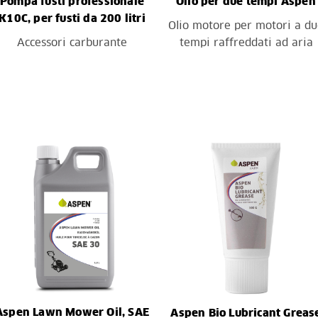
Pompa fusti professionale
Olio per due tempi Aspen
K10C, per fusti da 200 litri
Olio motore per motori a d
Accessori carburante
tempi raffreddati ad aria
Aspen Lawn Mower Oil, SAE
Aspen Bio Lubricant Greas