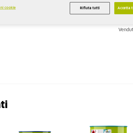
ni cookie
Rifiuta tutti
Accetta t
Scheda di Dati di Sicurezza
UNITÀ
Vendut
ti