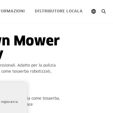
FORMAZIONI
DISTRIBUTORE LOCALA
wn Mower
y
ssionali. Adatto per la pulizia
o come tosaerba robotizzati,
cato all'erba
giardino/fattoria come tosaerba,
 migliorare la
odo molto efficace