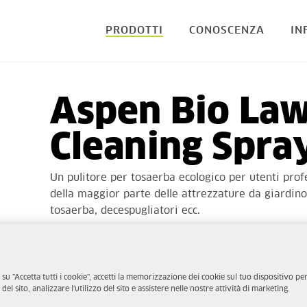
PRODOTTI
CONOSCENZA
IN
Aspen Bio La
Cleaning Spra
Un pulitore per tosaerba ecologico per utenti profe
della maggior parte delle attrezzature da giardin
tosaerba, decespugliatori ecc.
Biodegradabile
Ammorbidisce efficacemente il vecchiume attac
Pulisce la maggior parte delle attrezzature da 
 su "Accetta tutti i cookie", accetti la memorizzazione dei cookie sul tuo dispositivo per
tosaerba robotizzati, decespugliatori ecc., in m
el sito, analizzare l'utilizzo del sito e assistere nelle nostre attività di marketing.