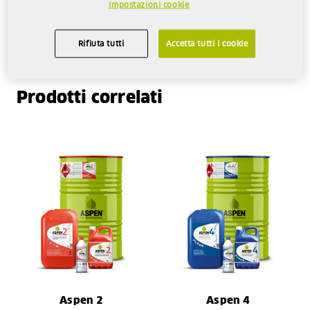
Impostazioni cookie
Venduto in confezioni da 1, 4, 25 e 200 litri.
Rifiuta tutti
Accetta tutti i cookie
Prodotti correlati
Aspen 2
Aspen 4