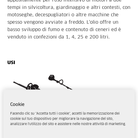
appositamente per l'uso intensivo di motori a due
tempi in silvicoltura, giardinaggio e altri contesti, con
motoseghe, decespugliatori o altre macchine che
spesso vengono avviate a freddo. L'olio offre un
basso sviluppo di fumo e contenuto di ceneri ed è
venduto in confezioni da 1, 4, 25 e 200 litri.
USI
Cookie
DOWNLOAD
Facendo clic su "Accetta tutti i cookie", accetti la memorizzazione dei
Scheda di Dati di Sicurezza
cookie sul tuo dispositivo per migliorare la navigazione del sito,
analizzare l'utilizzo del sito e assistere nelle nostre attività di marketing.
UNITÀ